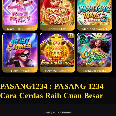
Rave Party Fever
Fortune Ox
Mahjong Ways 3
Heist Stakes
Fortune Gems 2
Carnaval Fiesta
PASANG1234 : PASANG 1234
Cara Cerdas Raih Cuan Besar
Penyedia Games